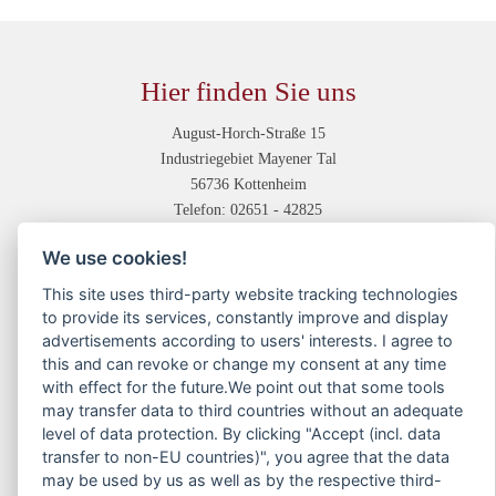
Hier finden Sie uns
August-Horch-Straße 15
Industriegebiet Mayener Tal
56736 Kottenheim
Telefon: 02651 - 42825
Unsere Abteilungen
We use cookies!
This site uses third-party website tracking technologies
Druckvorstufe
to provide its services, constantly improve and display
Digitaldruck
advertisements according to users' interests. I agree to
Offsetdruck
this and can revoke or change my consent at any time
Weiterverarbeitung
with effect for the future.We point out that some tools
Service
may transfer data to third countries without an adequate
level of data protection. By clicking "Accept (incl. data
Kontakt
transfer to non-EU countries)", you agree that the data
may be used by us as well as by the respective third-
Anfahrtsskizze