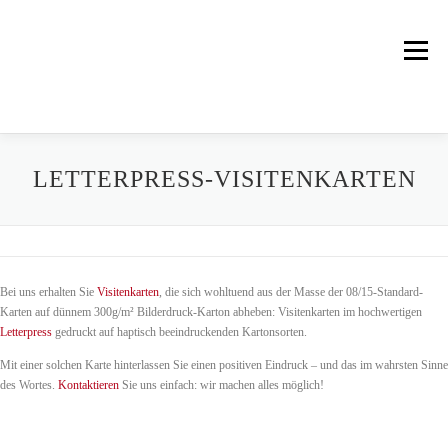
Zum
Inhalt
springen
Menü
UNSER UNTERNEHMEN
UNSERE PRODUKTE
LETTERPRESS-VISITENKARTEN
SERVICE
DRUCK UND BINDUNG
AKTUELLES
Bei uns erhalten Sie
Visitenkarten
, die sich wohltuend aus der Masse der 08/15-Standard-
Karten auf dünnem 300g/m² Bilderdruck-Karton abheben: Visitenkarten im hochwertigen
HISTORISCHES
KONTAKT
Letterpress
gedruckt auf haptisch beeindruckenden Kartonsorten.
Mit einer solchen Karte hinterlassen Sie einen positiven Eindruck – und das im wahrsten Sinne
des Wortes.
Kontaktieren
Sie uns einfach: wir machen alles möglich!