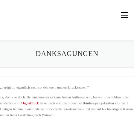
Zum
Inhalt
springen
Menü
UNSER UNTERNEHMEN
UNSERE PRODUKTE
DANKSAGUNGEN
SERVICE
DRUCK UND BINDUNG
AKTUELLES
„Fertigt ihr eigentlich auch so kleinere Familien-Drucksachen?“
HISTORISCHES
KONTAKT
Ja, aber klar doch. Bei uns müssen es keine hohen Auflagen sein, bis wir unsere Maschinen
anwerfen – im
Digitaldruck
lassen sich auch zum Beispiel
Danksagungskarten
z.B. zur 1.
Heiligen Kommunion in kleinen Stückzahlen produzieren – und das auf hochwertigem Karton
und in freier Gestaltung nach Wunsch.