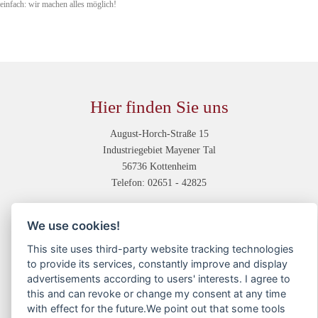
einfach: wir machen alles möglich!
Hier finden Sie uns
August-Horch-Straße 15
Industriegebiet Mayener Tal
56736 Kottenheim
Telefon: 02651 - 42825
Unsere Abteilungen
We use cookies!
Druckvorstufe
This site uses third-party website tracking technologies
Digitaldruck
to provide its services, constantly improve and display
Offsetdruck
advertisements according to users' interests. I agree to
Weiterverarbeitung
this and can revoke or change my consent at any time
with effect for the future.We point out that some tools
Service