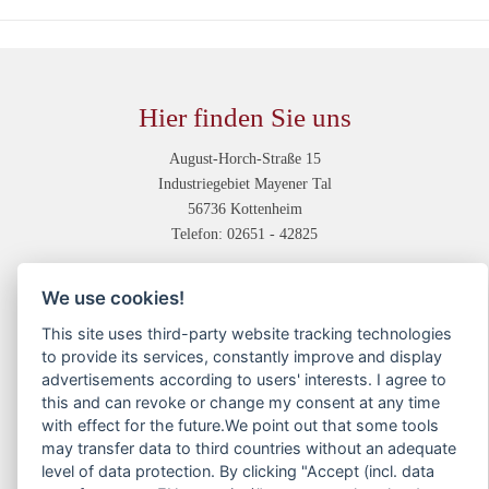
Hier finden Sie uns
August-Horch-Straße 15
Industriegebiet Mayener Tal
56736 Kottenheim
Telefon: 02651 - 42825
Unsere Abteilungen
We use cookies!
Druckvorstufe
This site uses third-party website tracking technologies
Digitaldruck
to provide its services, constantly improve and display
Offsetdruck
advertisements according to users' interests. I agree to
Weiterverarbeitung
this and can revoke or change my consent at any time
with effect for the future.We point out that some tools
Service
may transfer data to third countries without an adequate
level of data protection. By clicking "Accept (incl. data
Kontakt