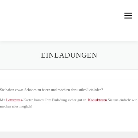
Zum
Inhalt
springen
Menü
UNSER UNTERNEHMEN
UNSERE PRODUKTE
EINLADUNGEN
SERVICE
DRUCK UND BINDUNG
AKTUELLES
Sie haben etwas Schönes zu feiern und möchten dazu stilvoll einladen?
HISTORISCHES
KONTAKT
Mit
Letterpress
-Karten kommt Ihre Einladung sicher gut an.
Kontaktieren
Sie uns einfach: wir
machen alles möglich!