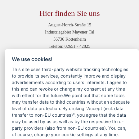
Hier finden Sie uns
August-Horch-Straße 15
Industriegebiet Mayener Tal
56736 Kottenheim
Telefon: 02651 - 42825
Unsere Abteilungen
We use cookies!
This site uses third-party website tracking technologies
Druckvorstufe
to provide its services, constantly improve and display
Digitaldruck
advertisements according to users' interests. I agree to
Offsetdruck
this and can revoke or change my consent at any time
Weiterverarbeitung
with effect for the future.We point out that some tools
Service
may transfer data to third countries without an adequate
level of data protection. By clicking "Accept (incl. data
transfer to non-EU countries)", you agree that the data
Kontakt
may be used by us as well as by the respective third-
Anfahrtsskizze
party providers (also from non-EU countries). You can,
Dateiübermittlung
of course, change your cookie settings at any time.