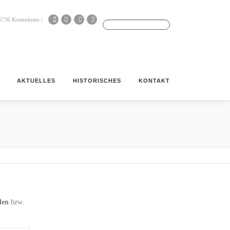
Search for:
56736 Kottenheim |
AKTUELLES
HISTORISCHES
KONTAKT
len
bzw.