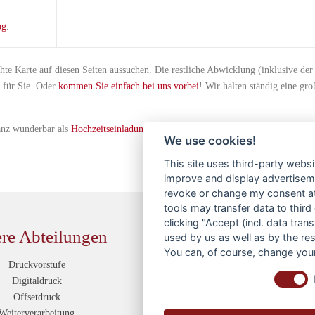
og
.
hte Karte auf diesen Seiten aussuchen. Die restliche Abwicklung (inklusive der
 für Sie. Oder
kommen Sie einfach bei uns vorbei
! Wir halten ständig eine gro
anz wunderbar als
Hochzeitseinladung
!
We use cookies!
This site uses third-party websi
improve and display advertisemen
revoke or change my consent at 
tools may transfer data to third
clicking "Accept (incl. data tra
re Abteilungen
Service
used by us as well as by the re
You can, of course, change your
Druckvorstufe
Kontakt
Digitaldruck
Anfahrtsskizze
Offsetdruck
Dateiübermittlung
Weiterverarbeitung