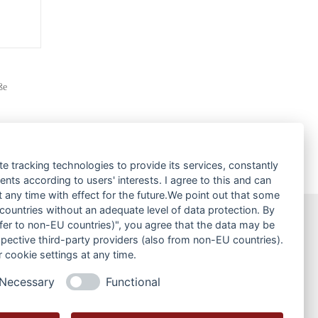
ße
te tracking technologies to provide its services, constantly
ts according to users' interests. I agree to this and can
any time with effect for the future.We point out that some
 countries without an adequate level of data protection. By
nsfer to non-EU countries)", you agree that the data may be
News
spective third-party providers (also from non-EU countries).
 cookie settings at any time.
Historisches
Necessary
Functional
News-Archiv:
Archive