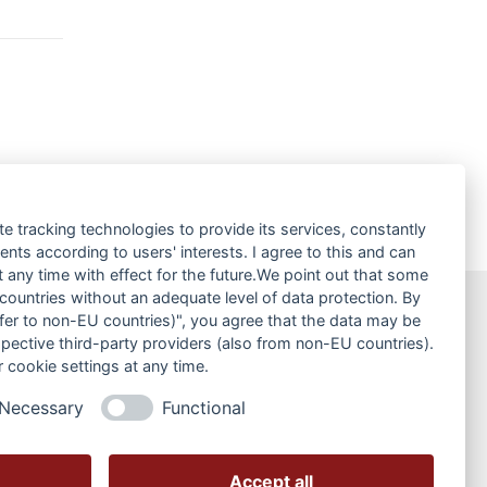
tenheimer
te tracking technologies to provide its services, constantly
ts according to users' interests. I agree to this and can
any time with effect for the future.We point out that some
 countries without an adequate level of data protection. By
nsfer to non-EU countries)", you agree that the data may be
News
spective third-party providers (also from non-EU countries).
 cookie settings at any time.
Historisches
Necessary
Functional
News-Archiv:
Archive
Accept all