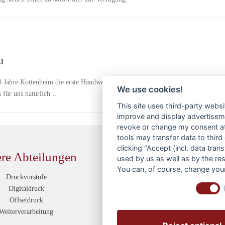
u
00 Jahre Kottenheim die erste Handwerker- und Gewerbeschau rund um das Kot
We use cookies!
s für uns natürlich …
This site uses third-party websi
improve and display advertisemen
revoke or change my consent at 
tools may transfer data to third
clicking "Accept (incl. data tra
re Abteilungen
Service
used by us as well as by the re
You can, of course, change your
Druckvorstufe
Kontakt
Digitaldruck
Anfahrtsskizze
Offsetdruck
Dateiübermittlung
Weiterverarbeitung