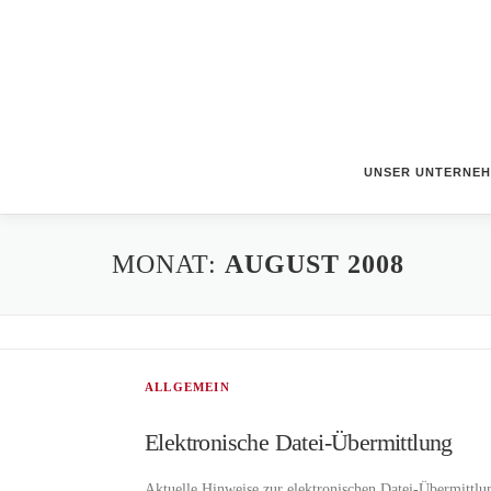
Zum
Inhalt
springen
UNSER UNTERNE
MONAT:
AUGUST 2008
ALLGEMEIN
Elektronische Datei-Übermittlung
Aktuelle Hinweise zur elektronischen Datei-Übermittlu