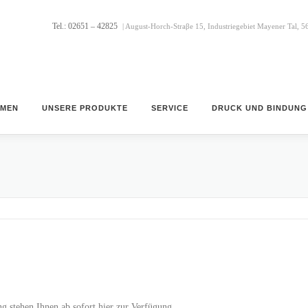
Tel.: 02651 – 42825
| August-Horch-Straβe 15, Industriegebiet Mayener Tal, 
HMEN
UNSERE PRODUKTE
SERVICE
DRUCK UND BINDUNG
ng stehen Ihnen ab sofort hier zur Verfügung.